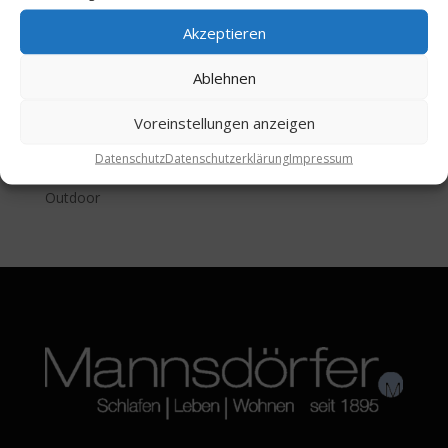
Teppiche & Bodenbeläge
Akzeptieren
Vorhangsysteme
Ablehnen
Türen & Schiebetüren
Schranksysteme
Voreinstellungen anzeigen
Raumakustik
Datenschutz
Datenschutzerklärung
Impressum
Bad
Outdoor