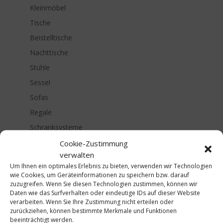
Kleinmöbel
Tische
Beistelltische
Nachttische
Stühle
Sessel
Sofas
Regale
Schranksysteme
Sideboards
Cookie-Zustimmung
verwalten
Beleuchtung
Um Ihnen ein optimales Erlebnis zu bieten, verwenden wir Technologien
Schlafen
wie Cookies, um Geräteinformationen zu speichern bzw. darauf
zuzugreifen. Wenn Sie diesen Technologien zustimmen, können wir
Lifestyle
Daten wie das Surfverhalten oder eindeutige IDs auf dieser Website
Farben & Tapeten
verarbeiten. Wenn Sie Ihre Zustimmung nicht erteilen oder
zurückziehen, können bestimmte Merkmale und Funktionen
Accessoires
beeinträchtigt werden.