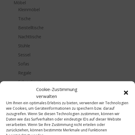
Möbel
Kleinmöbel
Tische
Beistelltische
Nachttische
Stühle
Sessel
Sofas
Regale
Schranksysteme
Cookie-Zustimmung
Sideboards
verwalten
Beleuchtung
Um Ihnen ein optimales Erlebnis zu bieten, verwenden wir Technologien
wie Cookies, um Geräteinformationen zu speichern bzw. darauf
Schlafen
zuzugreifen. Wenn Sie diesen Technologien zustimmen, können wir
Lifestyle
Daten wie das Surfverhalten oder eindeutige IDs auf dieser Website
verarbeiten. Wenn Sie Ihre Zustimmung nicht erteilen oder
Farben & Tapeten
zurückziehen, können bestimmte Merkmale und Funktionen