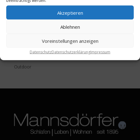
beeinträchtigt werden.
Accessoires
Teppiche & Bodenbeläge
Akzeptieren
Vorhangsysteme
Ablehnen
Türen & Schiebetüren
Schranksysteme
Voreinstellungen anzeigen
Raumakustik
Datenschutz
Datenschutzerklärung
Impressum
Bad
Outdoor