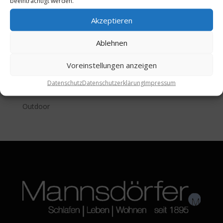
beeinträchtigt werden.
Accessoires
Teppiche & Bodenbeläge
Akzeptieren
Vorhangsysteme
Ablehnen
Türen & Schiebetüren
Schranksysteme
Voreinstellungen anzeigen
Raumakustik
Datenschutz
Datenschutzerklärung
Impressum
Bad
Outdoor