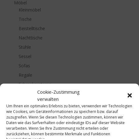
Möbel
Kleinmöbel
Tische
Beistelltische
Nachttische
Stühle
Sessel
Sofas
Regale
Schranksysteme
Cookie-Zustimmung
Sideboards
verwalten
Beleuchtung
Um Ihnen ein optimales Erlebnis zu bieten, verwenden wir Technologien
wie Cookies, um Geräteinformationen zu speichern bzw. darauf
Schlafen
zuzugreifen. Wenn Sie diesen Technologien zustimmen, können wir
Lifestyle
Daten wie das Surfverhalten oder eindeutige IDs auf dieser Website
verarbeiten. Wenn Sie Ihre Zustimmung nicht erteilen oder
Farben & Tapeten
zurückziehen, können bestimmte Merkmale und Funktionen