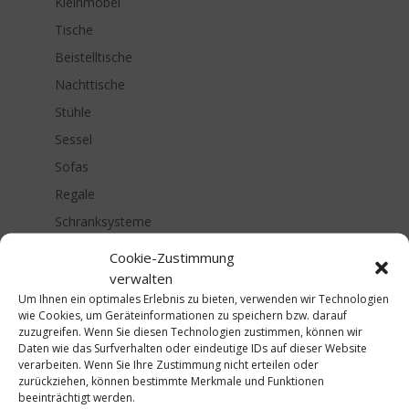
Kleinmöbel
Tische
Beistelltische
Nachttische
Stühle
Sessel
Sofas
Regale
Schranksysteme
Sideboards
Cookie-Zustimmung
Beleuchtung
verwalten
Um Ihnen ein optimales Erlebnis zu bieten, verwenden wir Technologien
Schlafen
wie Cookies, um Geräteinformationen zu speichern bzw. darauf
Lifestyle
zuzugreifen. Wenn Sie diesen Technologien zustimmen, können wir
Daten wie das Surfverhalten oder eindeutige IDs auf dieser Website
Farben & Tapeten
verarbeiten. Wenn Sie Ihre Zustimmung nicht erteilen oder
zurückziehen, können bestimmte Merkmale und Funktionen
Accessoires
beeinträchtigt werden.