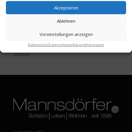
Teppiche & Bodenbeläge
Akzeptieren
Vorhangsysteme
Türen & Schiebetüren
Ablehnen
Schranksysteme
Voreinstellungen anzeigen
Raumakustik
Datenschutz
Datenschutzerklärung
Impressum
Bad
Outdoor