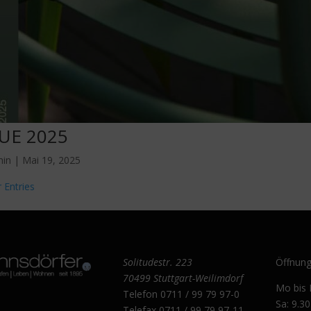
UE 2025
min
|
Mai 19, 2025
r Entries
Solitudestr. 223
Öffnung
70499 Stuttgart-Weilimdorf
Mo bis 
Telefon
0711 / 99 79 97-0
Sa: 9.3
Telefax 0711 / 99 79 97-11