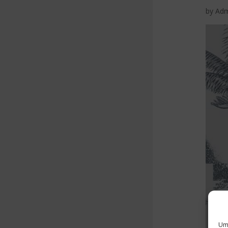
by
Ad
Um 