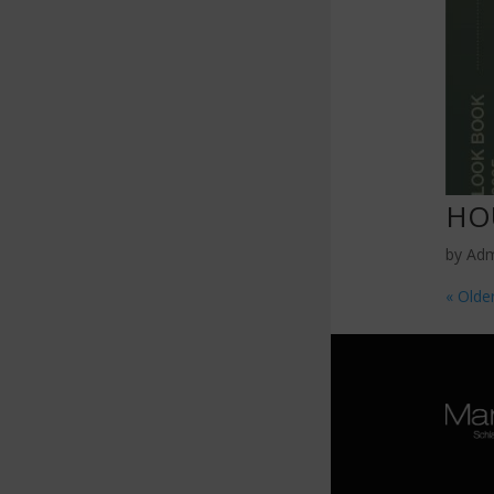
HO
by
Ad
« Olde