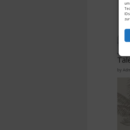
um 
Tec
IDs
zur
Tal
by
Ad