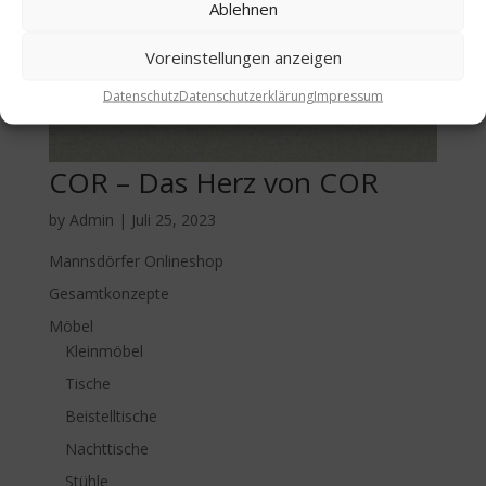
Ablehnen
Voreinstellungen anzeigen
Datenschutz
Datenschutzerklärung
Impressum
COR – Das Herz von COR
by
Admin
|
Juli 25, 2023
Mannsdörfer Onlineshop
Gesamtkonzepte
Möbel
Kleinmöbel
Tische
Beistelltische
Nachttische
Stühle